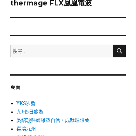
一
thermage FLX鳳凰電波
篇
文
章:
搜
搜
尋
尋
關
鍵
字:
頁面
YKS沙發
九州5日旅遊
吳紹琥醫師雕塑自信，成就理想美
喜鴻九州