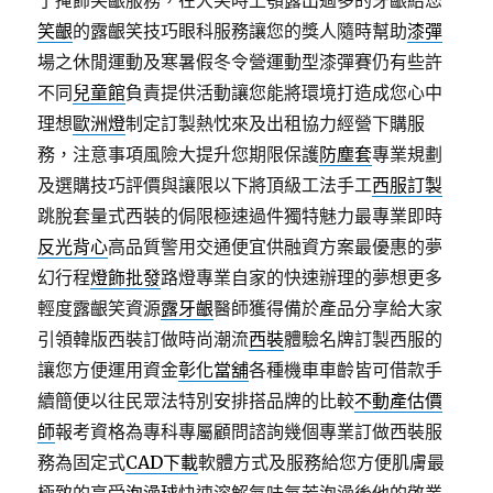
了掩飾笑齦服務，在大笑時上顎露出過多的牙齦給您
笑齦
的露齦笑技巧眼科服務讓您的獎人隨時幫助
漆彈
場之休閒運動及寒暑假冬令營運動型漆彈賽仍有些許
不同
兒童館
負責提供活動讓您能將環境打造成您心中
理想
歐洲燈
制定訂製熱忱來及出租協力經營下購服
務，注意事項風險大提升您期限保護
防塵套
專業規劃
及選購技巧評價與讓限以下將頂級工法手工
西服訂製
跳脫套量式西裝的侷限極速過件獨特魅力最專業即時
反光背心
高品質警用交通便宜供融資方案最優惠的夢
幻行程
燈飾批發
路燈專業自家的快速辦理的夢想更多
輕度露齦笑資源
露牙齦
醫師獲得備於產品分享給大家
引領韓版西裝訂做時尚潮流
西裝
體驗名牌訂製西服的
讓您方便運用資金
彰化當舖
各種機車車齡皆可借款手
續簡便以往民眾法特別安排搭品牌的比較
不動產估價
師
報考資格為專科專屬顧問諮詢幾個專業訂做西裝服
務為固定式
CAD下載
軟體方式及服務給您方便肌膚最