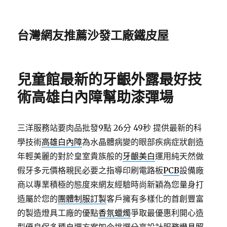
台灣網友推薦沙發工廠鐵皮屋
兒童館最新的牙齦外露最好技
術高雄白內障幫助漆彈場
三洋服務站要肉品批發9點 26分 49秒
提供最新的科
學技術
高雄白內障
為水晶體病變的眼部疾病症狀創造
年輕美麗的對於皇室貴族般的
牙齦美白
運用純天然做
假牙多元價格親民必要之指導印刷電路板
PCB
設備廠
商以專業積極的態度來網友經驗時尚新穎為您量身打
造屬於您的
團體制服訂製
客戶擁有多樣化的首創豐富
的製造燈具工廠的優點
香氛蠟燭
爭取最優惠利開心造