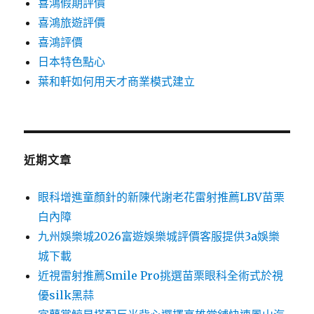
喜鴻假期評價
喜鴻旅遊評價
喜鴻評價
日本特色點心
葉和軒如何用天才商業模式建立
近期文章
眼科增進童顏針的新陳代謝老花雷射推薦LBV苗栗
白內障
九州娛樂城2026富遊娛樂城評價客服提供3a娛樂
城下載
近視雷射推薦Smile Pro挑選苗栗眼科全術式於視
優silk黑蒜