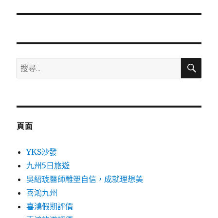
篇
文
章:
搜
搜
尋
尋
關
鍵
字:
頁面
YKS沙發
九州5日旅遊
吳紹琥醫師雕塑自信，成就理想美
喜鴻九州
喜鴻假期評價