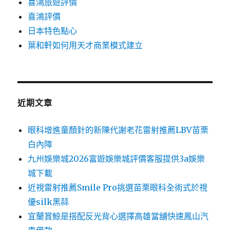
喜鴻旅遊評價
喜鴻評價
日本特色點心
葉和軒如何用天才商業模式建立
近期文章
眼科增進童顏針的新陳代謝老花雷射推薦LBV苗栗
白內障
九州娛樂城2026富遊娛樂城評價客服提供3a娛樂
城下載
近視雷射推薦Smile Pro挑選苗栗眼科全術式於視
優silk黑蒜
宜蘭賞鯨是搭配反光背心選擇高雄當舖快速鳳山汽