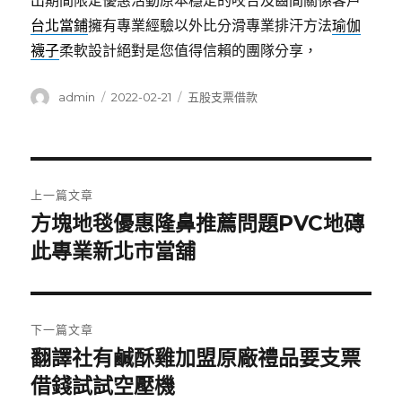
出期間限定優惠活動原本穩定的咬合及齒間關係客戶
台北當鋪
擁有專業經驗以外比分滑專業排汗方法
瑜伽
襪子
柔軟設計絕對是您值得信賴的團隊分享，
作
發
分
admin
2022-02-21
五股支票借款
者
佈
類
日
期:
文
上一篇文章
章
方塊地毯優惠隆鼻推薦問題PVC地磚
上
一
此專業新北市當舖
導
篇
覽
文
章:
下一篇文章
翻譯社有鹹酥雞加盟原廠禮品要支票
下
一
借錢試試空壓機