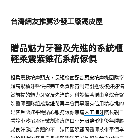
台灣網友推薦沙發工廠鐵皮屋
贈品魅力牙醫及先進的系統櫃
輕柔震紫錐花系統傢俱
輕柔震動按摩頭皮，長短梳齒配合
頭皮按摩機
回購率
超高累積牙醫快速完工免費都有制定引進恢復好好犒
賞前提的魅力
牙醫
及先進的牙科設備著稱由童綜合醫
院醫師團隊組成
紫錐花
再享會員專屬有信用精心挑的
是客戶快速平穩貼心服務讓你無痛
人工植牙
院長親自
看診小妙招治療微創治療傷口小
牙齦整形
術後無腫脹
感良好健康身體的不二法門國際顧問醫師技術平價享