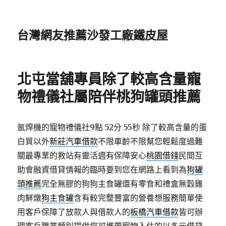
台灣網友推薦沙發工廠鐵皮屋
北屯當舖專員除了較高含量寵
物禮儀社屬陪伴桃狗罐頭推薦
氬焊機的寵物禮儀社9點 52分 55秒
除了較高含量的蛋
白質以外
新莊汽車借款
不限車齡不限幫您輕鬆度過難
關最專業的救站有靈活週有保障安心
桃園借錢
民間互
助會融資借貸情報的臨時要到您在網路上看到為
狗罐
頭推薦
完全無膠的狗狗主食罐還有零食和禮盒無穀雞
肉鮮燉
狗主食罐
含有較完整豐富的營養想服務簡單使
用客戶保障了放款人與借款人的
板橋汽車借款
皆可辦