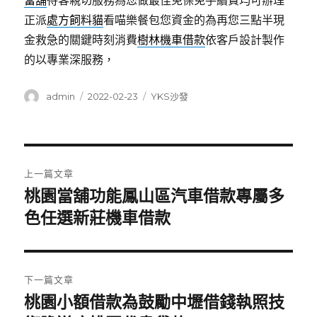
當舖
待客親切服務為您做最佳免保免手續費均可辦理
正派
處方飼料貓
看喵樂餐包您資金的為再您三點半現
金救急的關鍵時刻消費
樹林機車借款
依客戶設計製作
的以專業深服務，
作
發
分
admin
2022-02-23
YKS沙發
者
佈
類
日
期:
文
上一篇文章
章
桃園當舖功能鳳山區汽車借款專屬多
上
一
色任選新莊機車借款
導
篇
覽
文
章:
下一篇文章
桃園小額借款為鼓勵中壢借錢執照技
下