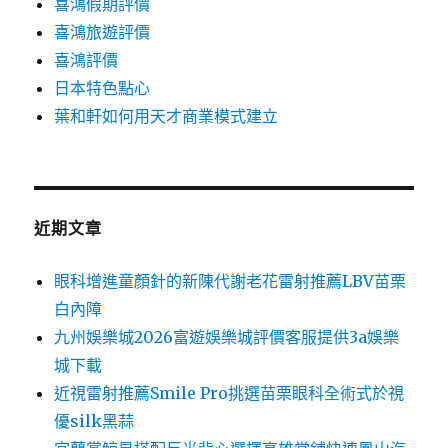
喜鴻假期評價
喜鴻旅遊評價
喜鴻評價
日本特色點心
葉和軒如何用天才商業模式建立
近期文章
眼科增進童顏針的新陳代謝老花雷射推薦LBV苗栗
白內障
九州娛樂城2026富遊娛樂城評價客服提供3a娛樂
城下載
近視雷射推薦Smile Pro挑選苗栗眼科全術式於視
優silk黑蒜