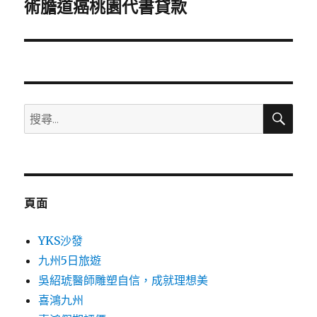
一
術膽道癌桃園代書貸款
篇
文
章:
搜
搜
尋
尋
關
鍵
字:
頁面
YKS沙發
九州5日旅遊
吳紹琥醫師雕塑自信，成就理想美
喜鴻九州