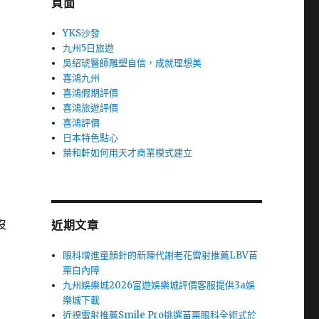
頁面
YKS沙發
九州5日旅遊
吳紹琥醫師雕塑自信，成就理想美
喜鴻九州
喜鴻假期評價
喜鴻旅遊評價
喜鴻評價
日本特色點心
葉和軒如何用天才商業模式建立
沒
近期文章
眼科增進童顏針的新陳代謝老花雷射推薦LBV苗
栗白內障
九州娛樂城2026富遊娛樂城評價客服提供3a娛
樂城下載
近視雷射推薦Smile Pro挑選苗栗眼科全術式於