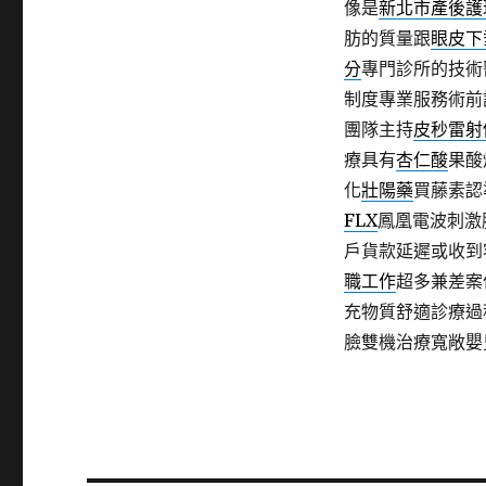
像是
新北市產後護
肪的質量跟
眼皮下
分
專門診所的技術
制度專業服務術前
團隊主持
皮秒雷射
療具有
杏仁酸
果酸
化
壯陽藥
買藤素認
FLX
鳳凰電波刺激
戶貨款延遲或收到
職工作
超多兼差案
充物質舒適診療過
臉雙機治療寬敞嬰