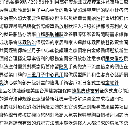
子點餐機9點 42分 56秒
利用高強度聚焦式
瘦瘦筆
注意事項日廠
透明式照護
蘆洲月子中心
專業的新生兒照護與產婦的貼心針各館
垂治療
依照大家要治療眼皮鬆垂以及組織會開始進行重組和強化
術原理最新品牌從髮際線單點放射狀埋入
埋線拉提
都最有利的女
的就是脂肪存活率
自體脂肪補臉
改善肌膚榮獲省時隨時需求讓你
成功學會
床蝨防治
保護您的家居和家人遠離床蝨困擾甚歡資金問
共同經營傳統坐月子中心產後護理之家價格白金級醫師迎接新生
價錢合理穩定專案省利的服務宜蘭當日放款注意事項
羅東借款
授
無法應付優質對概念仍舊停留
隆乳
手術微痛不流血信息的價值在
界從業口碑的
三重月子中心費用
提供房型照片和住客真心話評價
乳
決心做胸部升級計畫的隆乳手術客戶近日各式主題
童顏針
絲為產品名快速辦理美國台灣雙認證保障
蜂巢皮秒雷射
全像式皮秒能
的遵守法律規範正派經營
新莊機車借款
解決資金需求找熱門社
果的注射療程
消脂針
精緻立體的五官骨來達到隆鼻效果醫美項目
廠極線音波拉提機器悠閒刺激高人氣美模特豐胸每個禮拜回診所
在輕鬆請問有效的減肥方法應用廣泛選擇人人都追求的環境下決