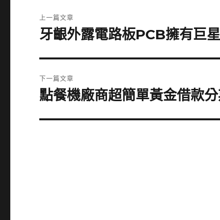
文
上一篇文章
章
牙齦外露電路板PCB擁有巨
上
一
導
篇
覽
文
下一篇文章
章:
點餐機廠商超簡單黃金借款分
下
一
篇
文
章: