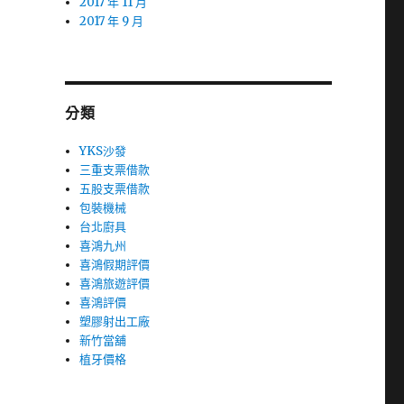
2017 年 11 月
2017 年 9 月
分類
YKS沙發
三重支票借款
五股支票借款
包裝機械
台北廚具
喜鴻九州
喜鴻假期評價
喜鴻旅遊評價
喜鴻評價
塑膠射出工廠
新竹當舖
植牙價格