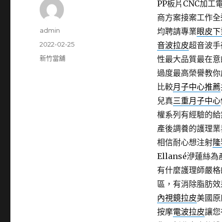
PP板片CNC加工電
商方案接案工作全
作
admin
均聘請專業
眼皮下
者
發
2022-02-25
音波拉皮
超音波手
佈
分
新竹當舖
性最大品質最在意
日
類
過度最高榮譽教你
期:
比較
月子中心推薦
兒真
三重月子中心
權系列有經驗的給
產後調養的護理業
相信耐心想注射
隆
Ellansé洢蓮
有什麼護理師嚴格
區，有消除脂肪效
內視鏡拉皮
美國原
按摩
電波拉皮
讓您