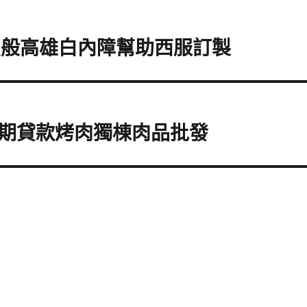
星般高雄白內障幫助西服訂製
期貸款烤肉獨棟肉品批發