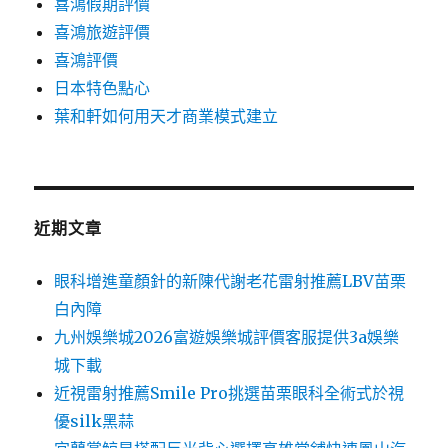
喜鴻假期評價
喜鴻旅遊評價
喜鴻評價
日本特色點心
葉和軒如何用天才商業模式建立
近期文章
眼科增進童顏針的新陳代謝老花雷射推薦LBV苗栗
白內障
九州娛樂城2026富遊娛樂城評價客服提供3a娛樂
城下載
近視雷射推薦Smile Pro挑選苗栗眼科全術式於視
優silk黑蒜