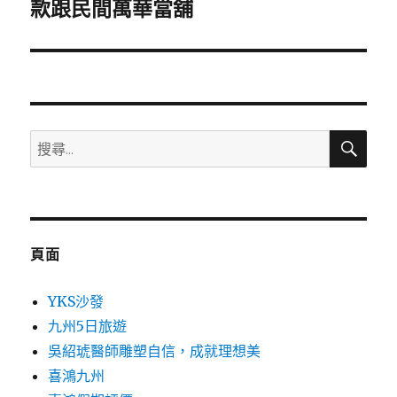
一
款跟民間萬華當舖
篇
文
章:
搜
搜
尋
尋
關
鍵
字:
頁面
YKS沙發
九州5日旅遊
吳紹琥醫師雕塑自信，成就理想美
喜鴻九州