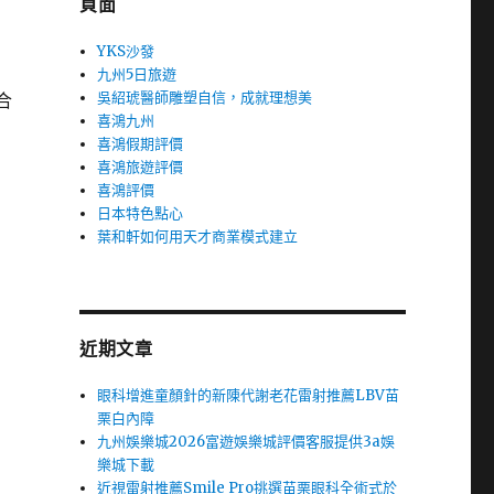
頁面
YKS沙發
九州5日旅遊
吳紹琥醫師雕塑自信，成就理想美
合
喜鴻九州
喜鴻假期評價
喜鴻旅遊評價
喜鴻評價
日本特色點心
葉和軒如何用天才商業模式建立
近期文章
眼科增進童顏針的新陳代謝老花雷射推薦LBV苗
栗白內障
九州娛樂城2026富遊娛樂城評價客服提供3a娛
樂城下載
近視雷射推薦Smile Pro挑選苗栗眼科全術式於