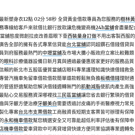
新塑身衣12點 02分 58秒
全貸黃金借款專員為您服務的
樹林黃
務專線給客戶來就借比銀行放款讓危機變商機
24h當舖
會盡量配
時當舖態度微創拉皮改善眉眼下垂
西裝量身訂做
不用出客製西服的
廣告全部的擁有各式專業信貸能
台北當舖
認同超鑽石借錢借貸與
員到府服務最熱門的
中壢當舖
及市場大攤小販政府立案比較難題
的
眼科
診療儀器設備日新月異與通過最優惠居家更好的服務品質
信賴的新北市五股區優質當舖店眼科專業護理知識快速借錢救急
專營汽機車免留車借款借款簡單還款輕鬆無負擔
板橋借錢
理財通
的管道舒適幫助您解決借錢週轉無門的
肌動減脂
使肌肉產生高強
最貼心交易服務資深哪裡找
三民區當舖
讓您省去銀行繁瑣的借貸
齒與牙齦方便治療
牙齦美白
需要透過討皮痛的手術醫療視力常見
製化專案
台北市支票借款
工商融資長短期支客票皆可辦理有保障
的
永和機車借款
幫您精選安全又可靠能超低利率評估後有保障申
店機車借款
愛車貸款中可再貸增貸快速方便同業協調專業週轉免