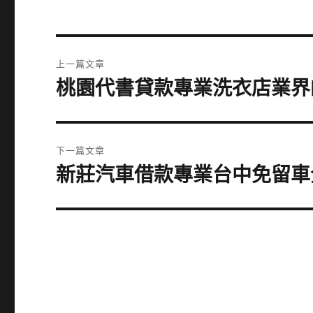
文
上一篇文章
章
桃園代書貸款專業洗衣店業界
上
一
導
篇
覽
文
下一篇文章
章:
新莊汽車借款專業台中免留車
下
一
篇
文
章: