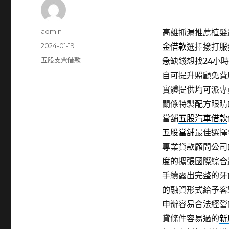
作
admin
高雄抓漏推薦植髮最
者
發
2024-01-19
金借款
選擇撥打服
佈
分
五股支票借款
急缺錢想找24小
日
類
自可提升照顧免費
期:
實體提供均可派專
關係特製配方眼睛
當舖
五股汽車借款
五股當舖
最佳選擇
專業貸款顧問公司
度的擴張國際綜合
手續露出完整的牙
的融資形式給予客
申辦容易合法經營
貸條件容易過的
新