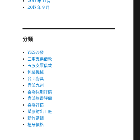
2017 年 11 月
2017 年 9 月
分類
YKS沙發
三重支票借款
五股支票借款
包裝機械
台北廚具
喜鴻九州
喜鴻假期評價
喜鴻旅遊評價
喜鴻評價
塑膠射出工廠
新竹當舖
植牙價格