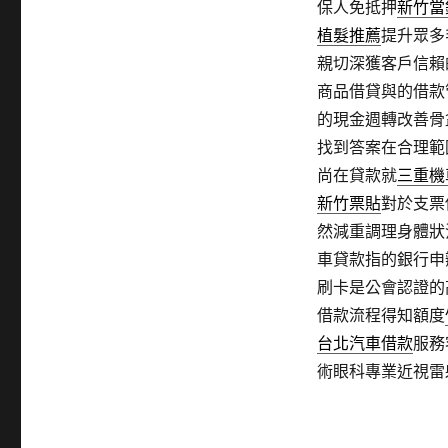
保人免抵押
新竹當
植髮推薦
提升眾多
親切深獲客戶信賴
商品借貸與的借款
的現金週轉改善骨
找到答案在合理範
尚在貸款就
三重機
新竹票貼
對於支票
然減重調理身體狀
車貸款指的銀行申
刷卡是公會認證的
借款流程得知額度
台北汽車借款
服務
術眼科專業近視雷