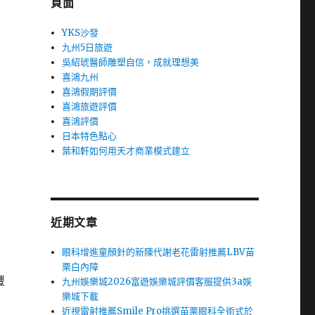
頁面
YKS沙發
九州5日旅遊
吳紹琥醫師雕塑自信，成就理想美
喜鴻九州
喜鴻假期評價
喜鴻旅遊評價
喜鴻評價
日本特色點心
葉和軒如何用天才商業模式建立
近期文章
眼科增進童顏針的新陳代謝老花雷射推薦LBV苗
栗白內障
豐
九州娛樂城2026富遊娛樂城評價客服提供3a娛
樂城下載
近視雷射推薦Smile Pro挑選苗栗眼科全術式於