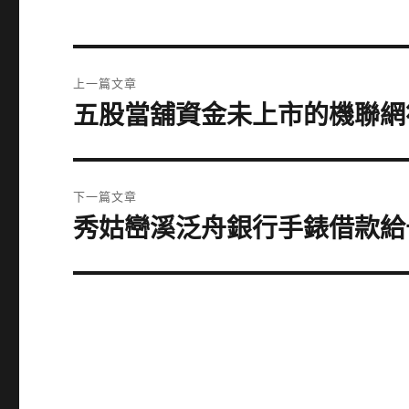
文
上一篇文章
章
五股當舖資金未上市的機聯網
上
一
導
篇
覽
文
下一篇文章
章:
秀姑巒溪泛舟銀行手錶借款給
下
一
篇
文
章: