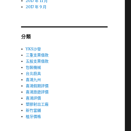
2017 年 11 月
2017 年 9 月
分類
YKS沙發
三重支票借款
五股支票借款
包裝機械
台北廚具
喜鴻九州
喜鴻假期評價
喜鴻旅遊評價
喜鴻評價
塑膠射出工廠
新竹當舖
植牙價格