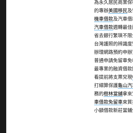
為永久居民商業保
的專辦
美國移民
及
機車借款
及汽車借
汽車借款
週轉最佳
省去銀行繁瑣不限
台灣護照的辨識度
辦理網路預約申辦
普通申請免留車免
最專業的融資借款
看提前將支票兌現
打細算保護
龜山汽
務的
樹林當舖
拿來
車借款免留車
來質
小額借款新莊當鋪