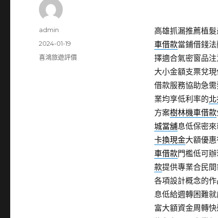
作
admin
高雄抓漏推薦植髮最
者
發
2024-01-19
車借款
當鋪借錢法
佈
分
喜鴻旅遊評價
擇適合氣密窗品注
日
類
大小金額支票兌現
期:
借款服務協助急需
業均享低利率的
北
方案
樹林機車借款
城當舖
息低保密來
卡換現金
大額優惠
車借款
門檻低可辦
款
提供專業合民間
各項設計概念的作
息低給週轉困難就
富大額資金周轉快